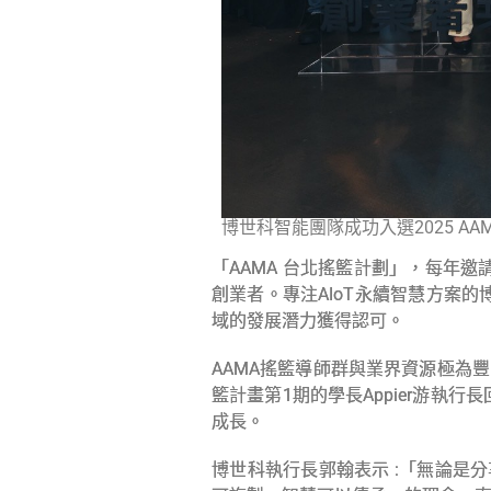
博世科智能團隊成功入選2025 A
「AAMA 台北搖籃計劃」，每年
創業者。專注AIoT永續智慧方案
域的發展潛力獲得認可。
AAMA搖籃導師群與業界資源極為豐
籃計畫第1期的學長Appier游
成長。
博世科執行長郭翰表示 :「無論是