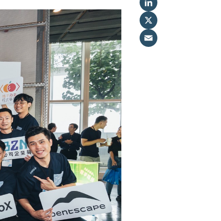
LinkedIn
X
Email