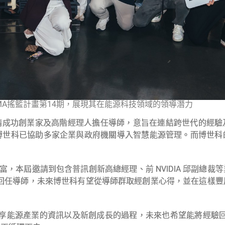
AMA搖籃計畫第14期，展現其在能源科技領域的領導潛力
邀請成功創業家及高階經理人擔任導師，意旨在連結跨世代的經
的博世科已協助多家企業與政府機關導入智慧能源管理。而博世
富，本屆邀請到包含普訊創新高總經理、前 NVIDIA 邱副總
執行長回任導師，未來博世科有望從導師群取經創業心得，並在這樣
分享能源產業的資訊以及新創成長的過程，未來也希望能將經驗回饋