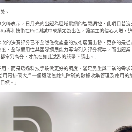
勝獎。
陳文峰表示，日月光的出題為區域電網的智慧調控，此項目若沒
® LoRa專利技術在PoC測試中成績尤為出色，讓業主的信心大增
本次的決賽評分已不全然僅從產品的技術層面出發，更多的是從
熟度、全球通用性與國際擴展能力等均列入評分標準，而出題業
面都拿到高分，才能在如此激烈的競爭下勝出。」
不用，而是透過科技手段做更好的調度，滿足民生與工業的需求
給用電排碳大戶一個遠端無線無障礙的數據收集管理及應用的
的目標。」