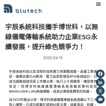
宇辰系統科技攜手博世科，以無
線儀電傳輸系統助力企業ESG永
續發展，提升綠色競爭力！
2025-04-15
Fa
宇辰系統科技以其深厚的技術實力與實戰經驗，涵蓋工業通
訊、廠務自動化AI應用、電力品質管理及RFID系統設計，已
Lin
成功服務超過百家上市櫃企業，執行上千個專案，備受業界
肯定。而博世科無線儀電傳輸系統憑藉其專利技術
X
NeVerLoSs® LoRa無線傳輸，成為企業綠能轉型的利器。
Em
自2022年推出以來，博世科無線儀電傳輸系統憑藉以下三大
核心優勢，已成功部署於超過60家企業，涵蓋食品、紡織、