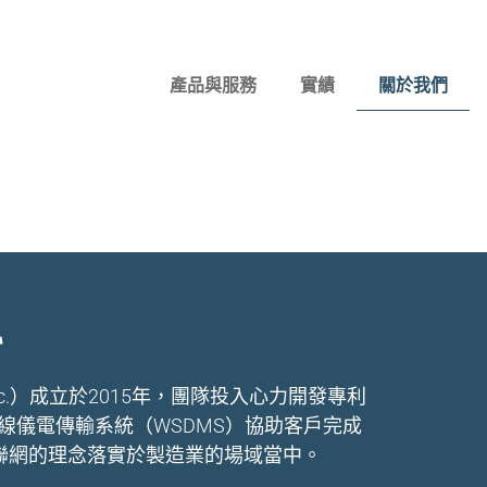
產品與服務
實績
關於我們
科
Inc.）成立於2015年，團隊投入心力開發專利
，透過無線儀電傳輸系統（WSDMS）協助客戶完成
聯網的理念落實於製造業的場域當中。